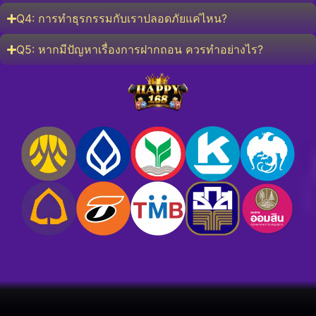
Q4: การทำธุรกรรมกับเราปลอดภัยแค่ไหน?
Q5: หากมีปัญหาเรื่องการฝากถอน ควรทำอย่างไร?