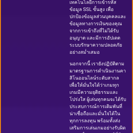
เทคโนโลยีการเข้ารหัส
ข้อมูล SSL ขั้นสูง เพื่อ
ปกป้องข้อมูลส่วนบุคคลและ
ข้อมูลทางการเงินของคุณ
จากการเข้าถึงที่ไม่ได้รับ
อนุญาต และมีการอัปเดต
ระบบรักษาความปลอดภัย
อย่างสม่ำเสมอ
นอกจากนี้ เรายังปฏิบัติตาม
มาตรฐานการดำเนินงานคา
สิโนออนไลน์ระดับสากล
เพื่อให้มั่นใจได้ว่าเกมทุก
เกมมีความยุติธรรมและ
โปร่งใส ผู้เล่นทุกคนจะได้รับ
ประสบการณ์การเดิมพันที่
น่าเชื่อถือและมั่นใจได้ใน
ทุกการลงทุน พร้อมทั้งส่ง
เสริมการเล่นเกมอย่างรับผิด