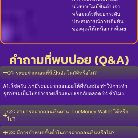
นโยบายไม่มีขั้นต่ำ เรา
พร้อมแล้วที่จะยกระดับ
ประสบการณ์การเดิมพัน
ของคุณให้เหนือกว่าที่เคย
คำถามที่พบบ่อย (Q&A)
Q1: ระบบฝากถอนที่นี่เป็นอัตโนมัติหรือไม่?
A1: ใช่ครับ เรามีระบบฝากถอนออโต้ที่ทันสมัย ทำให้การทำ
ธุรกรรมเป็นไปอย่างรวดเร็วและปลอดภัยตลอด 24 ชั่วโมง
Q2: สามารถฝากถอนเงินผ่าน TrueMoney Wallet ได้หรือ
ไม่?
Q3: มีการกำหนดขั้นต่ำในการฝากถอนเงินหรือไม่?