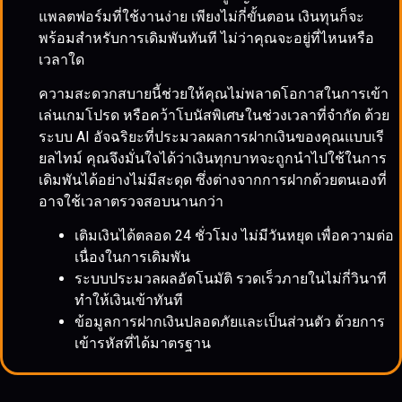
แพลตฟอร์มที่ใช้งานง่าย เพียงไม่กี่ขั้นตอน เงินทุนก็จะ
พร้อมสำหรับการเดิมพันทันที ไม่ว่าคุณจะอยู่ที่ไหนหรือ
เวลาใด
ความสะดวกสบายนี้ช่วยให้คุณไม่พลาดโอกาสในการเข้า
เล่นเกมโปรด หรือคว้าโบนัสพิเศษในช่วงเวลาที่จำกัด ด้วย
ระบบ AI อัจฉริยะที่ประมวลผลการฝากเงินของคุณแบบเรี
ยลไทม์ คุณจึงมั่นใจได้ว่าเงินทุกบาทจะถูกนำไปใช้ในการ
เดิมพันได้อย่างไม่มีสะดุด ซึ่งต่างจากการฝากด้วยตนเองที่
อาจใช้เวลาตรวจสอบนานกว่า
เติมเงินได้ตลอด 24 ชั่วโมง ไม่มีวันหยุด เพื่อความต่อ
เนื่องในการเดิมพัน
ระบบประมวลผลอัตโนมัติ รวดเร็วภายในไม่กี่วินาที
ทำให้เงินเข้าทันที
ข้อมูลการฝากเงินปลอดภัยและเป็นส่วนตัว ด้วยการ
เข้ารหัสที่ได้มาตรฐาน