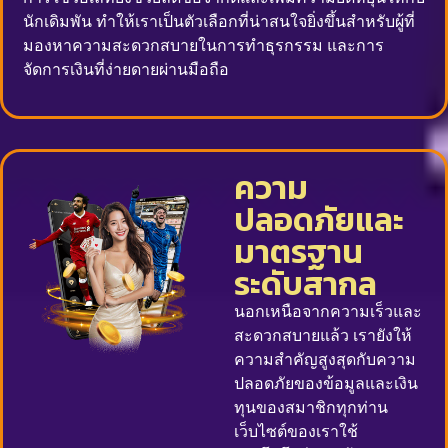
นักเดิมพัน ทำให้เราเป็นตัวเลือกที่น่าสนใจยิ่งขึ้นสำหรับผู้ที่
มองหาความสะดวกสบายในการทำธุรกรรม และการ
จัดการเงินที่ง่ายดายผ่านมือถือ
ความ
ปลอดภัยและ
มาตรฐาน
ระดับสากล
นอกเหนือจากความเร็วและ
สะดวกสบายแล้ว เรายังให้
ความสำคัญสูงสุดกับความ
ปลอดภัยของข้อมูลและเงิน
ทุนของสมาชิกทุกท่าน
เว็บไซต์ของเราใช้