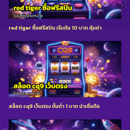
red tiger ซื้อฟรีสปิน เริ่มต้น 10 บาท คุ้มค่า
สล็อต cq9 เว็บตรง ขั้นต่ำ 1 บาท น่าเชื่อถือ