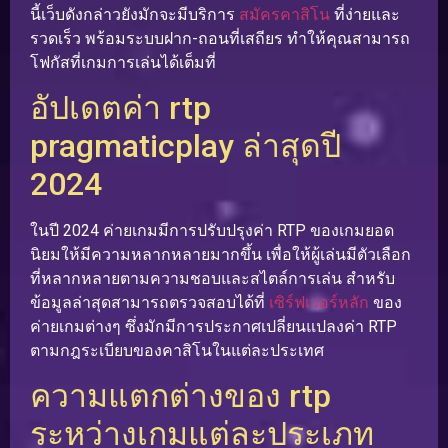
นี้เว็บดังกล่าวยังมักจะมีบริการ
สมัครคาสิโน
ที่ง่ายและ
รวดเร็ว พร้อมระบบฝาก-ถอนที่เสถียร ทำให้คุณสามารถ
โฟกัสที่เกมการเล่นได้เต็มที่
อัปเดตค่า rtp
pragmaticplay ล่าสุดปี
2024
ในปี 2024 ค่ายเกมมีการปรับปรุงค่า RTP ของเกมยอด
นิยมให้มีความหลากหลายมากขึ้น เพื่อให้ผู้เล่นมีตัวเลือก
ที่หลากหลายตามความชอบและสไตล์การเล่น สำหรับ
ข้อมูลล่าสุดสามารถตรวจสอบได้ที่
เซิร์ฟเวอร์หลัก
ของ
ค่ายเกมต่างๆ ซึ่งมักมีการประกาศเปลี่ยนแปลงค่า RTP
ตามกฎระเบียบของคาสิโนในแต่ละประเทศ
ความแตกต่างของ rtp
ระหว่างเกมแต่ละประเภท