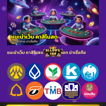
แนะนำเว็บ คาสิโนสด 7 เกณฑ์เลือก น่าเชื่อถือ