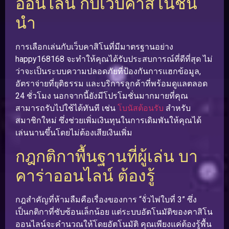
ออนไลน์ กับเว็บคาสิโนชั้น
นำ
การเลือกเล่นกับเว็บคาสิโนที่มีมาตรฐานอย่าง
happy168168 จะทำให้คุณได้รับประสบการณ์ที่ดีที่สุด ไม่
ว่าจะเป็นระบบความปลอดภัยที่ป้องกันการแฮกข้อมูล,
อัตราจ่ายที่ยุติธรรม และบริการลูกค้าที่พร้อมดูแลตลอด
24 ชั่วโมง นอกจากนี้ยังมีโปรโมชั่นมากมายที่คุณ
สามารถรับไปใช้ได้ทันที เช่น
โบนัสต้อนรับ
สำหรับ
สมาชิกใหม่ ซึ่งช่วยเพิ่มเงินทุนในการเดิมพันให้คุณได้
เล่นนานขึ้นโดยไม่ต้องเสียเงินเพิ่ม
กฎกติกาพื้นฐานที่ผู้เล่น บา
คาร่าออนไลน์ ต้องรู้
กฎสำคัญที่ห้ามลืมคือเรื่องของการ “จั่วไพ่ใบที่ 3” ซึ่ง
เป็นกติกาที่ซับซ้อนเล็กน้อย แต่ระบบอัตโนมัติของคาสิโน
ออนไลน์จะคำนวณให้โดยอัตโนมัติ คุณเพียงแค่ต้องรู้พื้น