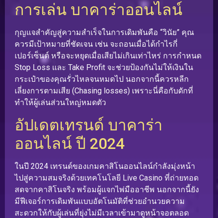
การเล่น บาคาร่าออนไลน์
กุญแจสำคัญสู่ความสำเร็จในการเดิมพันคือ “วินัย” คุณ
ควรมีเป้าหมายที่ชัดเจน เช่น จะถอนเมื่อได้กำไรกี่
เปอร์เซ็นต์ หรือจะหยุดเมื่อเสียไม่เกินเท่าไหร่ การกำหนด
Stop Loss และ Take Profit จะช่วยป้องกันไม่ให้เงินใน
กระเป๋าของคุณรั่วไหลจนหมดไป นอกจากนี้ควรหลีก
เลี่ยงการตามเสีย (Chasing losses) เพราะนี่คือกับดักที่
ทำให้ผู้เล่นส่วนใหญ่หมดตัว
อัปเดตเทรนด์ บาคาร่า
ออนไลน์ ปี 2024
ในปี 2024 เทรนด์ของเกมคาสิโนออนไลน์กำลังมุ่งหน้า
ไปสู่ความสมจริงด้วยเทคโนโลยี Live Casino ที่ถ่ายทอด
สดจากคาสิโนจริง พร้อมผู้แจกไพ่มืออาชีพ นอกจากนี้ยัง
มีฟีเจอร์การเดิมพันแบบอัตโนมัติที่ช่วยอำนวยความ
สะดวกให้กับผู้เล่นที่ยุ่งไม่มีเวลาเข้ามาดูหน้าจอตลอด