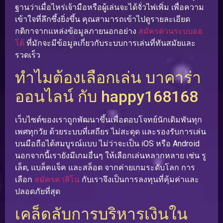
ฐานว่าเมื่อไหร่เจ้ามือหรือผู้เล่นจะได้จั่วไพ่เพิ่ม เพื่อความ
เข้าใจที่ลึกซึ้งยิ่งขึ้น คุณสามารถเข้าไปดูรายละเอียด
กติกาจากแหล่งข้อมูลภายนอกอย่าง
สมัครด่วนระบบออ
โต้
ที่มักจะมีข้อมูลเกี่ยวกับระบบการเล่นที่ทันสมัยและ
รวดเร็ว
ทำไมต้องเลือกเล่น บาคาร่า
ออนไลน์ กับ happy168168
เว็บไซต์ของเราถูกพัฒนาขึ้นเพื่อตอบโจทย์นักเดิมพันทุก
เพศทุกวัย ด้วยระบบที่เสถียร ไม่สะดุด และรองรับการเล่น
บนมือถือได้สมบูรณ์แบบ ไม่ว่าจะเป็น iOS หรือ Android
นอกจากนี้เรายังมีเกมอื่นๆ ให้เลือกเล่นหลากหลาย เช่น รู
เล็ต, แบล็คแจ็ค และสล็อต จากค่ายเกมระดับโลก การ
เลือก
สมัครคาสิโน
กับเราจึงเป็นการลงทุนที่คุ้มค่าและ
ปลอดภัยที่สุด
เคล็ดลับการบริหารเงินใน