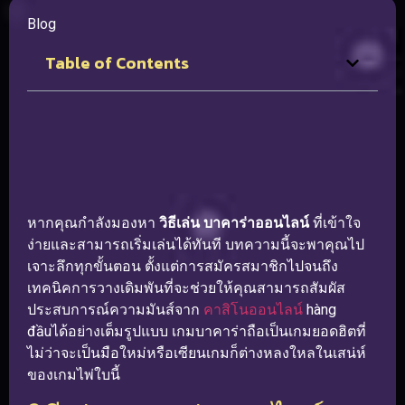
Blog
Table of Contents
หากคุณกำลังมองหา
วิธีเล่น บาคาร่าออนไลน์
ที่เข้าใจ
ง่ายและสามารถเริ่มเล่นได้ทันที บทความนี้จะพาคุณไป
เจาะลึกทุกขั้นตอน ตั้งแต่การสมัครสมาชิกไปจนถึง
เทคนิคการวางเดิมพันที่จะช่วยให้คุณสามารถสัมผัส
ประสบการณ์ความมันส์จาก
คาสิโนออนไลน์
hàng
đầuได้อย่างเต็มรูปแบบ เกมบาคาร่าถือเป็นเกมยอดฮิตที่
ไม่ว่าจะเป็นมือใหม่หรือเซียนเกมก็ต่างหลงใหลในเสน่ห์
ของเกมไพ่ใบนี้