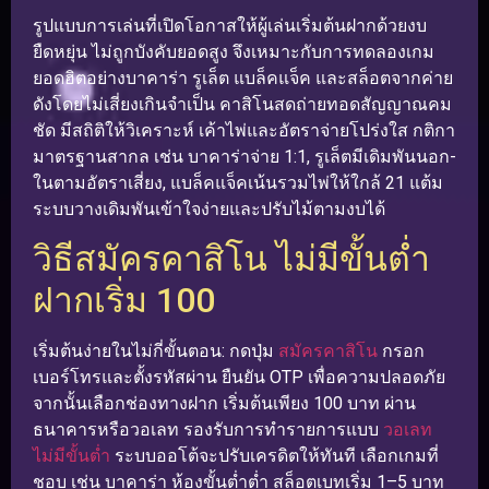
รูปแบบการเล่นที่เปิดโอกาสให้ผู้เล่นเริ่มต้นฝากด้วยงบ
ยืดหยุ่น ไม่ถูกบังคับยอดสูง จึงเหมาะกับการทดลองเกม
ยอดฮิตอย่างบาคาร่า รูเล็ต แบล็คแจ็ค และสล็อตจากค่าย
ดังโดยไม่เสี่ยงเกินจำเป็น คาสิโนสดถ่ายทอดสัญญาณคม
ชัด มีสถิติให้วิเคราะห์ เค้าไพ่และอัตราจ่ายโปร่งใส กติกา
มาตรฐานสากล เช่น บาคาร่าจ่าย 1:1, รูเล็ตมีเดิมพันนอก-
ในตามอัตราเสี่ยง, แบล็คแจ็คเน้นรวมไพ่ให้ใกล้ 21 แต้ม
ระบบวางเดิมพันเข้าใจง่ายและปรับไม้ตามงบได้
วิธีสมัครคาสิโน ไม่มีขั้นต่ำ
ฝากเริ่ม 100
เริ่มต้นง่ายในไม่กี่ขั้นตอน: กดปุ่ม
สมัครคาสิโน
กรอก
เบอร์โทรและตั้งรหัสผ่าน ยืนยัน OTP เพื่อความปลอดภัย
จากนั้นเลือกช่องทางฝาก เริ่มต้นเพียง 100 บาท ผ่าน
ธนาคารหรือวอเลท รองรับการทำรายการแบบ
วอเลท
ไม่มีขั้นต่ำ
ระบบออโต้จะปรับเครดิตให้ทันที เลือกเกมที่
ชอบ เช่น บาคาร่า ห้องขั้นต่ำต่ำ สล็อตเบทเริ่ม 1–5 บาท