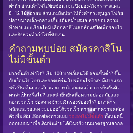
ต่ำต่ำ อ่านเค้าไพ่ไม่ซับซ้อน เช่น ปิงปอง/มังกร วางแผน
8–12 ไม้ต่อรอบ ส่วนเกมยิงปลาให้ตั้งค่ากระสุนถูก โฟกัส
ปลาขนาดเล็ก-กลาง เก็บแต้มสม่ำเสมอ หากชอบความ
ท้าทายแบบเรียลไทม์ เลือกคาสิโนสดห้องสปีดเพื่อรอบไว
และจังหวะทำกำไรที่ชัดเจน
คำถามพบบ่อย สมัครคาสิโน
ไม่มีขั้นต่ำ
ฝากขั้นต่ำเท่าไร? เริ่ม 100 บาทก็เล่นได้ ถอนขั้นต่ำ? ขึ้น
กับเงื่อนไขโปรและยอดเทิร์น โปรมีอะไรบ้าง? มีฝากแรก
ฟรีสปิน คืนยอดเสีย และภารกิจสะสมแต้ม การยืนยันตัว
ตนจำเป็นหรือไม่? แนะนำยืนยันเพื่อความปลอดภัยและ
ถอนรวดเร็ว ช่องทางชำระเงินรองรับอะไร? ธนาคาร
หลักและวอเลท ระบบออโต้รวดเร็ว หากอยากความคล่อง
ตัวเพิ่มเติม เลือกช่องทางแบบ
วอเลทไม่มีขั้นต่ำ
ทั้งหมดนี้
ออกแบบมาเพื่อเดิมพันง่าย ได้เงินจริง บนมาตรฐานสากล