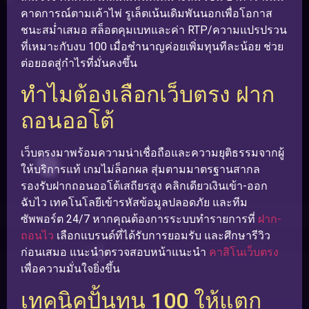
คาดการณ์ตามเค้าไพ่ รูเล็ตเน้นเดิมพันนอกเพื่อโอกาส
ชนะสม่ำเสมอ สล็อตคุมเบทและค่า RTP/ความแปรปรวน
ที่เหมาะกับงบ 100 เมื่อชำนาญค่อยเพิ่มทุนทีละน้อย ช่วย
ต่อยอดสู่กำไรที่มั่นคงขึ้น
ทำไมต้องเลือกเว็บตรง ฝาก
ถอนออโต้
เว็บตรงมาพร้อมความน่าเชื่อถือและความยุติธรรมจากผู้
ให้บริการแท้ เกมไม่ล็อกผล สุ่มตามมาตรฐานสากล
รองรับฝากถอนออโต้เสถียรสูง คลิกเดียวเงินเข้า-ออก
ฉับไว เทคโนโลยีเข้ารหัสข้อมูลปลอดภัย และทีม
ซัพพอร์ต 24/7 หากคุณต้องการระบบทำรายการที่
ฝาก-
ถอนไว
เลือกแบรนด์ที่ได้รับการยอมรับ และศึกษารีวิว
ก่อนเสมอ แนะนำตรวจสอบหน้าแนะนำ
คาสิโนเว็บตรง
เพื่อความมั่นใจยิ่งขึ้น
เทคนิคปั้นทุน 100 ให้แตก