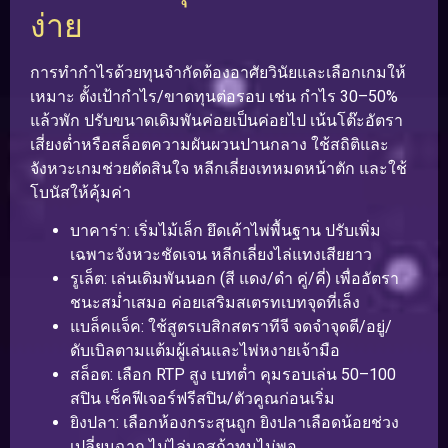
ง่าย
การทำกำไรด้วยทุนจำกัดต้องอาศัยวินัยและเลือกเกมให้
เหมาะ ตั้งเป้ากำไร/ขาดทุนต่อรอบ เช่น กำไร 30–50%
แล้วพัก ปรับขนาดเดิมพันค่อยเป็นค่อยไป เน้นโต๊ะอัตรา
เสี่ยงต่ำหรือสล็อตความผันผวนปานกลาง ใช้สถิติและ
จังหวะเกมช่วยตัดสินใจ หลีกเลี่ยงเทหมดหน้าตัก และใช้
โบนัสให้คุ้มค่า
บาคาร่า: เริ่มไม้เล็ก ยึดเค้าไพ่พื้นฐาน ปรับเพิ่ม
เฉพาะจังหวะชัดเจน หลีกเลี่ยงไล่แทงเสียยาว
รูเล็ต: เล่นเดิมพันนอก (สี แดง/ดำ คู่/คี่) เพื่ออัตรา
ชนะสม่ำเสมอ ค่อยเสริมสเตรทเบทจุดที่เล็ง
แบล็คแจ็ค: ใช้สูตรเบสิกสตราทีจี จดจำจุดตี/อยู่/
ดับเบิลตามแต้มผู้เล่นและไพ่หงายเจ้ามือ
สล็อต: เลือก RTP สูง เบทต่ำ คุมรอบเล่น 50–100
สปิน เช็คฟีเจอร์ฟรีสปิน/ตัวคูณก่อนเริ่ม
ยิงปลา: เลือกห้องกระสุนถูก ยิงปลาเลือดน้อยช่วง
เปลี่ยนฉาก ไม่ไล่บอสถ้าทุนไม่พอ