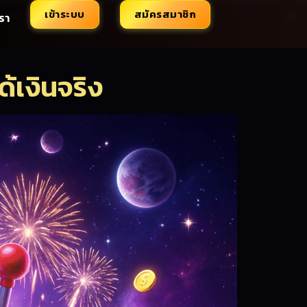
เข้าระบบ
สมัครสมาชิก
เรา
ด้เงินจริง