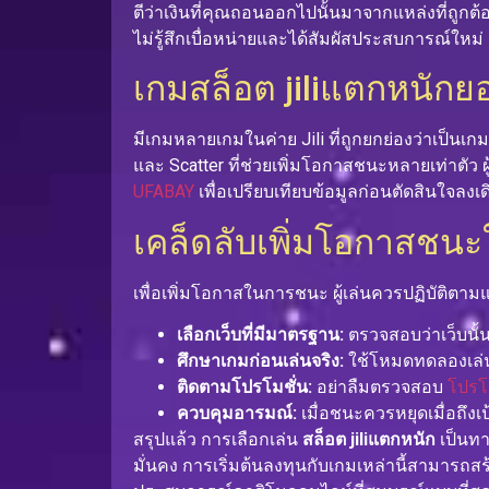
ตีว่าเงินที่คุณถอนออกไปนั้นมาจากแหล่งที่ถูกต้
ไม่รู้สึกเบื่อหน่ายและได้สัมผัสประสบการณ์ใหม
เกมสล็อต jiliแตกหนักย
มีเกมหลายเกมในค่าย Jili ที่ถูกยกย่องว่าเป็นเก
และ Scatter ที่ช่วยเพิ่มโอกาสชนะหลายเท่าตัว
UFABAY
เพื่อเปรียบเทียบข้อมูลก่อนตัดสินใจลงเด
เคล็ดลับเพิ่มโอกาสชนะ
เพื่อเพิ่มโอกาสในการชนะ ผู้เล่นควรปฏิบัติตามแ
เลือกเว็บที่มีมาตรฐาน:
ตรวจสอบว่าเว็บนั
ศึกษาเกมก่อนเล่นจริง:
ใช้โหมดทดลองเล่น
ติดตามโปรโมชั่น:
อย่าลืมตรวจสอบ
โปรโ
ควบคุมอารมณ์:
เมื่อชนะควรหยุดเมื่อถึงเป
สรุปแล้ว การเลือกเล่น
สล็อต jiliแตกหนัก
เป็นทา
มั่นคง การเริ่มต้นลงทุนกับเกมเหล่านี้สามารถสร้