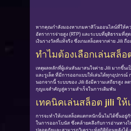
หากคุณกำลังมองหาเกมคาสิโนออนไลน์ที่ให้ควา
อัตราการจ่ายสูง (RTP) และระบบที่ยุติธรรมที่สุ
เงินรางวัลที่แท้จริง ซึ่งเกมสล็อตจากค่าย Jili
ทำไมต้องเลือกเล่นสล็อต
เหตุผลหลักที่ผู้เล่นหันมาสนใจค่าย Jili มาก
และรูเล็ต ที่มีการออกแบบให้เล่นได้ทุกอุปกรณ์
นอกจากนี้ ระบบของ Jili ยังมีความเสถียรสูง ลดป
กุญแจสำคัญสู่ความสำเร็จในการเดิมพัน
เทคนิคเล่นสล็อต jili ใ
การจะทำให้เกมสล็อตแตกหนักนั้นไม่ได้ขึ้นอยู่ก
ในการออกโบนัส ซึ่งคล้ายคลึงกับการอ่านทางไพ
ปลอดภัยและสามารถวิเคราะห์สถิติย้อนหลังได้ เพ