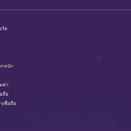
งวัล
แตกหนัก
้มค่า
่อถือ
เชื่อถือ