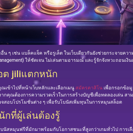
น ๆ เช่น แบล็คแจ็ค หรือรูเล็ต ในเว็บเดียวกันยังช่วยกระจายค
agement) ให้ชัดเจน ไม่เล่นตามอารมณ์ และรู้จักจังหวะถอนเงินเม
็อต jiliแตกหนัก
่คุณเข้าไปที่หน้าเว็บหลักและเลือกเมนู
สมัครคาสิโน
เพื่อกรอกข้อมู
ี หากคุณต้องการความรวดเร็วในการสร้างบัญชีเพื่อทดลองเล่น สา
วจสอบโปรโมชั่นต่าง ๆ เพื่อรับโบนัสเพิ่มทุนในการหมุนสล็อต
ที่ผู้เล่นต้องรู้
ะโบนัสหมุนฟรีที่มักมาพร้อมกับโอกาสชนะที่สูงกว่าเกมทั่วไป การเ